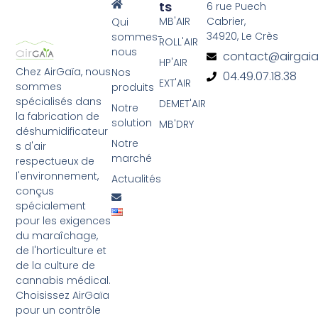
Ts
6 rue Puech
MB'AIR
Cabrier,
Qui
34920, Le Crès
sommes-
ROLL'AIR
nous
contact@airgaia.
HP'AIR
Chez AirGaïa, nous
Nos
04.49.07.18.38
EXT'AIR
sommes
produits
spécialisés dans
DEMET'AIR
Notre
la fabrication de
solution
MB'DRY
déshumidificateur
Notre
s d'air
marché
respectueux de
l'environnement,
Actualités
conçus
spécialement
pour les exigences
du maraîchage,
de l'horticulture et
de la culture de
cannabis médical.
Choisissez AirGaïa
pour un contrôle