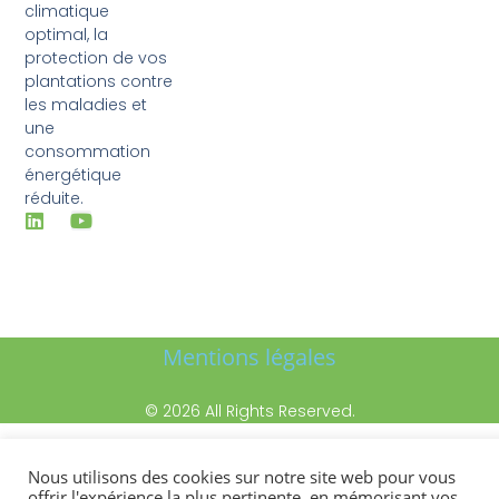
climatique
optimal, la
protection de vos
plantations contre
les maladies et
une
consommation
énergétique
réduite.
Mentions légales
© 2026 All Rights Reserved.
Nous utilisons des cookies sur notre site web pour vous
offrir l'expérience la plus pertinente, en mémorisant vos