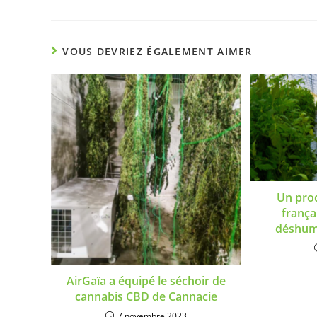
VOUS DEVRIEZ ÉGALEMENT AIMER
Un pro
frança
déshumi
AirGaïa a équipé le séchoir de
cannabis CBD de Cannacie
7 novembre 2023