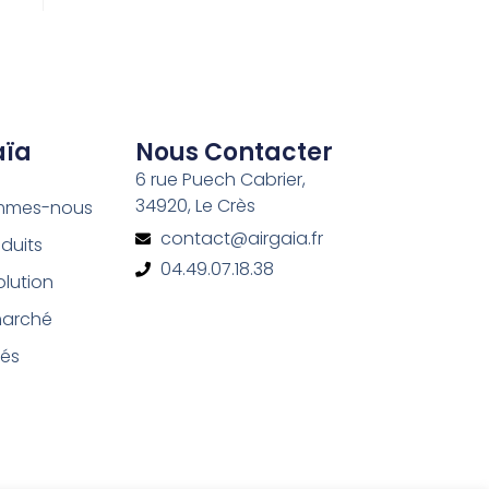
aïa
Nous Contacter
6 rue Puech Cabrier,
34920, Le Crès
mmes-nous
contact@airgaia.fr
duits
04.49.07.18.38
olution
marché
tés