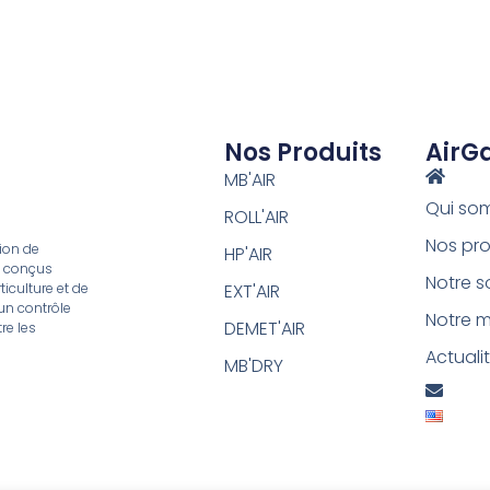
Nos Produits
AirG
MB'AIR
Qui so
ROLL'AIR
Nos pro
ion de
HP'AIR
, conçus
Notre s
iculture et de
EXT'AIR
un contrôle
Notre 
DEMET'AIR
re les
Actuali
MB'DRY