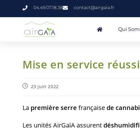
04.49.07.18.38
contact@airgaia.fr
Qui So
Mise en service réuss
23 juin 2022
La
première serre
française
de cannabi
Les unités AirGaïA assurent
déshumidifi