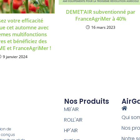
DEMET’AIR subventionné par
FranceAgriMer à 40%
ez votre efficacité
ue cet automne avec
16 mars 2023
èmes multifonctions
es et bénéficiez des
E et FranceAgriMer !
9 janvier 2024
Nos Produits
AirG
MB'AIR
Qui so
ROLL'AIR
Nos pro
ion de
HP'AIR
, conçus
Notre s