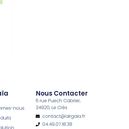
aïa
Nous Contacter
6 rue Puech Cabrier,
34920, Le Crès
mmes-nous
contact@airgaia.fr
duits
04.49.07.18.38
olution